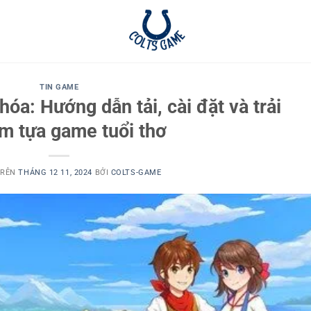
TIN GAME
óa: Hướng dẫn tải, cài đặt và trải
m tựa game tuổi thơ
TRÊN
THÁNG 12 11, 2024
BỞI
COLTS-GAME