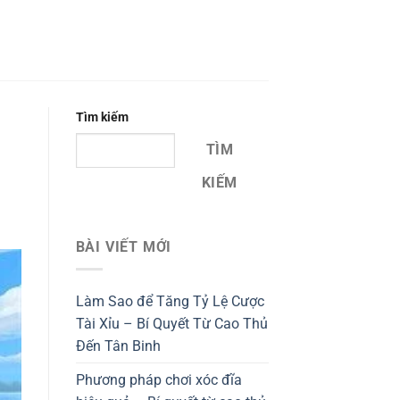
Tìm kiếm
TÌM
KIẾM
BÀI VIẾT MỚI
Làm Sao để Tăng Tỷ Lệ Cược
Tài Xỉu – Bí Quyết Từ Cao Thủ
Đến Tân Binh
Phương pháp chơi xóc đĩa