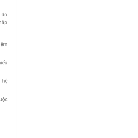
ý do
 hấp
hiệm
hiểu
n hệ
cuộc