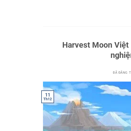
Chuyển
đến
nội
dung
Harvest Moon Việt h
nghiệ
ĐÃ ĐĂNG 
11
Th12