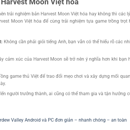
 Harvest Moon Việt hóa
ên trải nghiệm bản Harvest Moon Việt hóa hay không thì các l
rvest Moon Việt hóa để cùng trải nghiệm tựa game trồng trọt
t:
Không cần phải giỏi tiếng Anh, bạn vẫn có thể hiểu rõ các n
ầy cảm xúc của Harvest Moon sẽ trở nên ý nghĩa hơn khi bạn 
ng game thủ Việt để trao đổi mẹo chơi và xây dựng mối qua
ày.
ến người trưởng thành, ai cũng có thể tham gia và tận hưởng 
rdew Valley Android và PC đơn giản – nhanh chóng – an toàn