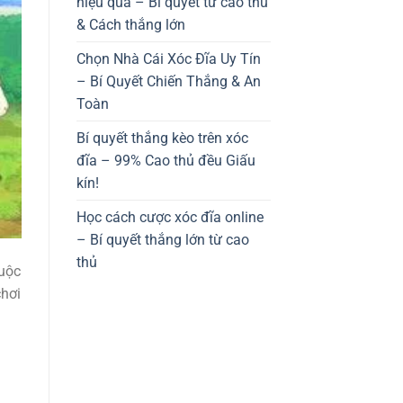
hiệu quả – Bí quyết từ cao thủ
& Cách thắng lớn
Chọn Nhà Cái Xóc Đĩa Uy Tín
– Bí Quyết Chiến Thắng & An
Toàn
Bí quyết thắng kèo trên xóc
đĩa – 99% Cao thủ đều Giấu
kín!
Học cách cược xóc đĩa online
– Bí quyết thắng lớn từ cao
thủ
cuộc
chơi