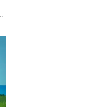
quan
hinh