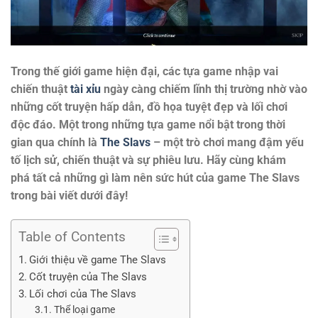
Trong thế giới game hiện đại, các tựa game nhập vai
chiến thuật
tài xỉu
ngày càng chiếm lĩnh thị trường nhờ vào
những cốt truyện hấp dẫn, đồ họa tuyệt đẹp và lối chơi
độc đáo. Một trong những tựa game nổi bật trong thời
gian qua chính là
The Slavs
– một trò chơi mang đậm yếu
tố lịch sử, chiến thuật và sự phiêu lưu. Hãy cùng khám
phá tất cả những gì làm nên sức hút của game The Slavs
trong bài viết dưới đây!
Table of Contents
Giới thiệu về game The Slavs
Cốt truyện của The Slavs
Lối chơi của The Slavs
Thể loại game