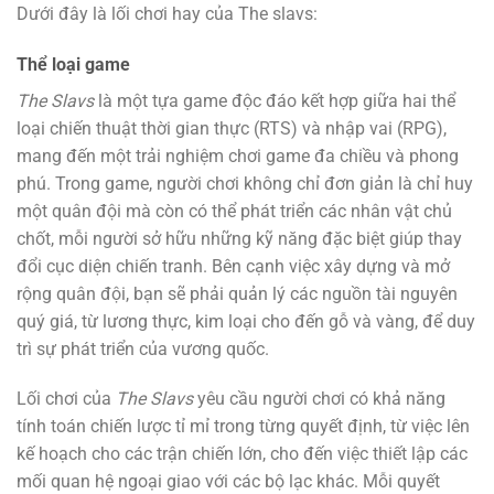
Dưới đây là lối chơi hay của The slavs:
Thể loại game
The Slavs
là một tựa game độc đáo kết hợp giữa hai thể
loại chiến thuật thời gian thực (RTS) và nhập vai (RPG),
mang đến một trải nghiệm chơi game đa chiều và phong
phú. Trong game, người chơi không chỉ đơn giản là chỉ huy
một quân đội mà còn có thể phát triển các nhân vật chủ
chốt, mỗi người sở hữu những kỹ năng đặc biệt giúp thay
đổi cục diện chiến tranh. Bên cạnh việc xây dựng và mở
rộng quân đội, bạn sẽ phải quản lý các nguồn tài nguyên
quý giá, từ lương thực, kim loại cho đến gỗ và vàng, để duy
trì sự phát triển của vương quốc.
Lối chơi của
The Slavs
yêu cầu người chơi có khả năng
tính toán chiến lược tỉ mỉ trong từng quyết định, từ việc lên
kế hoạch cho các trận chiến lớn, cho đến việc thiết lập các
mối quan hệ ngoại giao với các bộ lạc khác. Mỗi quyết