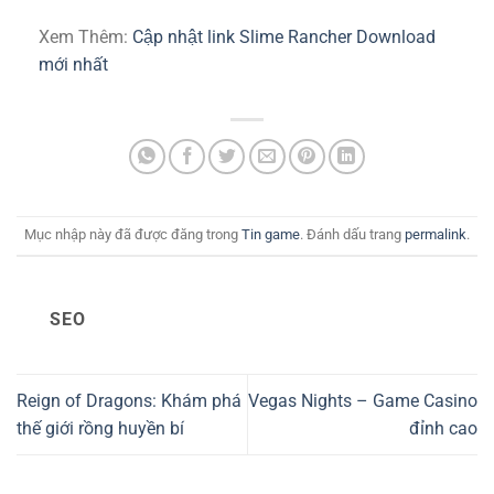
Xem Thêm:
Cập nhật link Slime Rancher Download
mới nhất
Mục nhập này đã được đăng trong
Tin game
. Đánh dấu trang
permalink
.
SEO
Reign of Dragons: Khám phá
Vegas Nights – Game Casino
thế giới rồng huyền bí
đỉnh cao