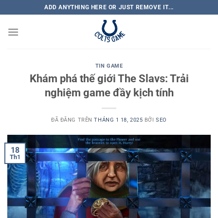
Chuyển
ADD ANYTHING HERE OR JUST REMOVE IT...
đến
nội
dung
TIN GAME
Khám phá thế giới The Slavs: Trải
nghiệm game đầy kịch tính
ĐÃ ĐĂNG TRÊN
THÁNG 1 18, 2025
BỞI
SEO
18
Th1