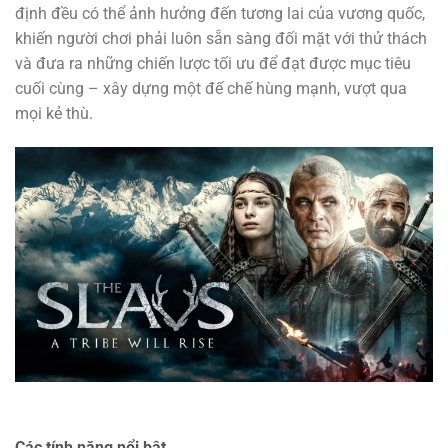
định đều có thể ảnh hưởng đến tương lai của vương quốc,
khiến người chơi phải luôn sẵn sàng đối mặt với thử thách
và đưa ra những chiến lược tối ưu để đạt được mục tiêu
cuối cùng – xây dựng một đế chế hùng mạnh, vượt qua
mọi kẻ thù.
Các tính năng nổi bật