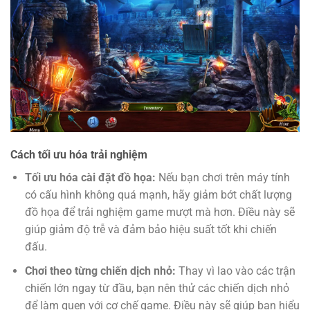
Cách tối ưu hóa trải nghiệm
Tối ưu hóa cài đặt đồ họa:
Nếu bạn chơi trên máy tính
có cấu hình không quá mạnh, hãy giảm bớt chất lượng
đồ họa để trải nghiệm game mượt mà hơn. Điều này sẽ
giúp giảm độ trễ và đảm bảo hiệu suất tốt khi chiến
đấu.
Chơi theo từng chiến dịch nhỏ:
Thay vì lao vào các trận
chiến lớn ngay từ đầu, bạn nên thử các chiến dịch nhỏ
để làm quen với cơ chế game. Điều này sẽ giúp bạn hiểu