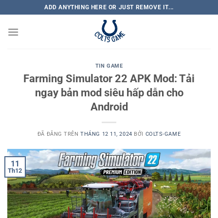
Chuyển
ADD ANYTHING HERE OR JUST REMOVE IT...
đến
nội
dung
TIN GAME
Farming Simulator 22 APK Mod: Tải
ngay bản mod siêu hấp dẫn cho
Android
ĐÃ ĐĂNG TRÊN
THÁNG 12 11, 2024
BỞI
COLTS-GAME
11
Th12