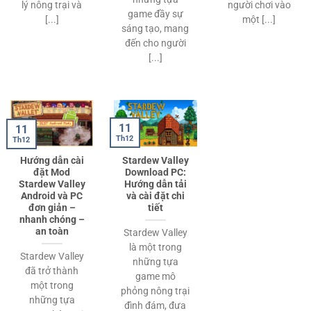
lý nông trại và
người chơi vào
game đầy sự
[...]
một [...]
sáng tạo, mang
đến cho người
[...]
11
11
Th12
Th12
Hướng dẫn cài
Stardew Valley
đặt Mod
Download PC:
Stardew Valley
Hướng dẫn tải
Android và PC
và cài đặt chi
đơn giản –
tiết
nhanh chóng –
an toàn
Stardew Valley
là một trong
Stardew Valley
những tựa
đã trở thành
game mô
một trong
phỏng nông trại
những tựa
đình đám, đưa