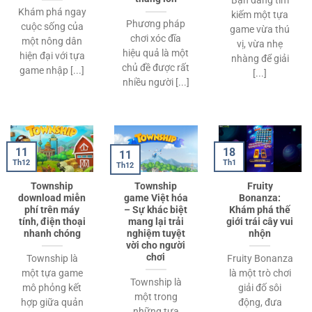
Bạn đang tìm
Khám phá ngay
kiếm một tựa
Phương pháp
cuộc sống của
game vừa thú
chơi xóc đĩa
một nông dân
vị, vừa nhẹ
hiệu quả là một
hiện đại với tựa
nhàng để giải
chủ đề được rất
game nhập [...]
[...]
nhiều người [...]
11
18
11
Th12
Th1
Th12
Township
Township
Fruity
download miễn
game Việt hóa
Bonanza:
phí trên máy
– Sự khác biệt
Khám phá thế
tính, điện thoại
mang lại trải
giới trái cây vui
nhanh chóng
nghiệm tuyệt
nhộn
vời cho người
chơi
Township là
Fruity Bonanza
một tựa game
là một trò chơi
Township là
mô phỏng kết
giải đố sôi
một trong
hợp giữa quản
động, đưa
những tựa