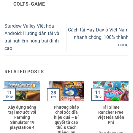
COLTS-GAME
Stardew Valley Việt hóa
Cách tải Hay Day ở Việt Nam
Android: Hướng dẫn tải và
nhanh chóng, 100% thành
trải nghiệm nông trại đỉnh
công
cao
RELATED POSTS
11
11
28
Th12
Th12
Th2
Xây dựng nông
Phương pháp
Tải Slime
trại mơ ước với
chơi xóc đĩa
Rancher Free
Farming
hiệu quả – Bí
Việt Hóa Miễn
Simulator 19
quyết từ cao
Phí
playstation 4
thủ & Cách
thắng lớn